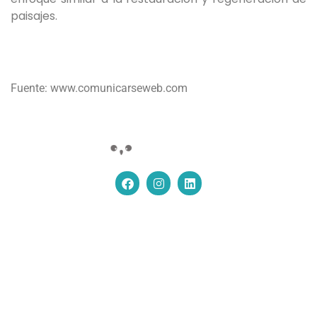
paisajes.
Fuente: www.comunicarseweb.com
CONTACTO
Buenos Aires, Argentina
info@owl-track.com
(2396) 585964 / (011) 54581358
Diseñado y desarrollado por
Fase Cuatro S.A.S